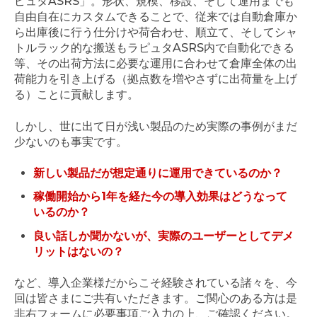
ピュタASRS」。形状、規模、移設、そして運用までも
自由自在にカスタムできることで、従来では自動倉庫か
ら出庫後に行う仕分けや荷合わせ、順立て、そしてシャ
トルラック的な搬送もラピュタASRS内で自動化できる
等、その出荷方法に必要な運用に合わせて倉庫全体の出
荷能力を引き上げる（拠点数を増やさずに出荷量を上げ
る）ことに貢献します。
しかし、世に出て日が浅い製品のため実際の事例がまだ
少ないのも事実です。
新しい製品だが想定通りに運用できているのか？
稼働開始から1年を経た今の導入効果はどうなって
いるのか？
良い話しか聞かないが、実際のユーザーとしてデメ
リットはないの？
など、導入企業様だからこそ経験されている諸々を、今
回は皆さまにご共有いただきます。ご関心のある方は是
非右フォームに必要事項ご入力の上、ご確認ください
。