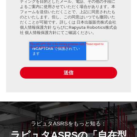
ティングを目的としたメール、電話、その他の手段に
よるご案内に使用させていただく場合があります。本
フォームを送信いただくことで、上記に同意されたも
のといたします。但し、この同意はいつでも撤回いた
だくことが可能です。詳しくは
日本出版販売株式会社
個人情報保護方針
ならびに
Rapyuta Robotics株式会
社 個人情報保護方針
にてご確認ください。
ラピュタASRSをもっと知る：
ラピュタASRSの「自在型